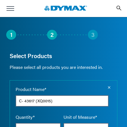
1
2
3
Select Products
Please select all products you are interested in.
Empty the
Product Name*
Quantity*
Unit of Measure*