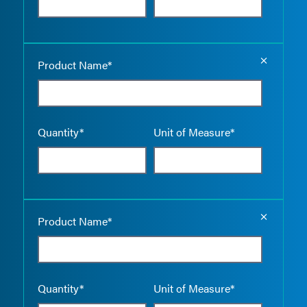
Empty the
Product Name*
Quantity*
Unit of Measure*
Empty the
Product Name*
Quantity*
Unit of Measure*