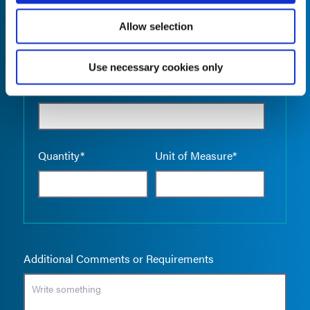
Allow selection
Use necessary cookies only
Empty the
Product Name*
Quantity*
Unit of Measure*
Additional Comments or Requirements