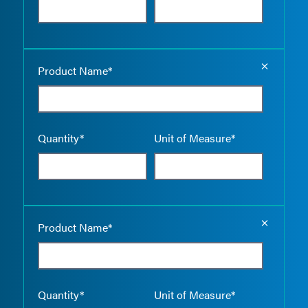
Empty the
Product Name*
Quantity*
Unit of Measure*
Empty the
Product Name*
Quantity*
Unit of Measure*