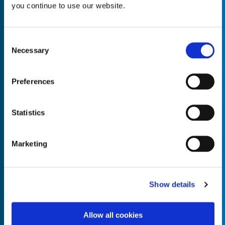
you continue to use our website.
Consent
Necessary
Selection
Empty the
Product Name*
Preferences
Quantity*
Unit of Measure*
Statistics
Marketing
Empty the
Product Name*
Show details
Allow all cookies
Quantity*
Unit of Measure*