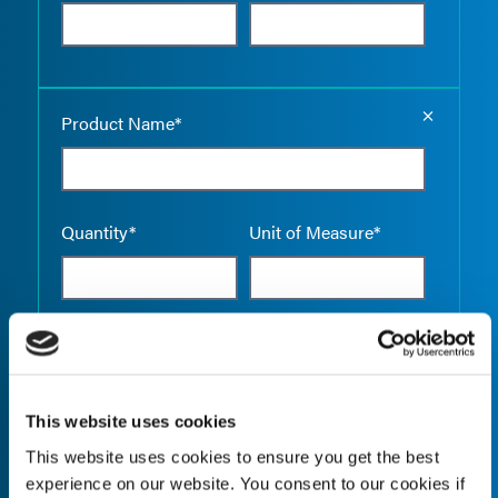
Empty the
Product Name*
Quantity*
Unit of Measure*
Empty the
Product Name*
This website uses cookies
This website uses cookies to ensure you get the best
Quantity*
Unit of Measure*
experience on our website. You consent to our cookies if