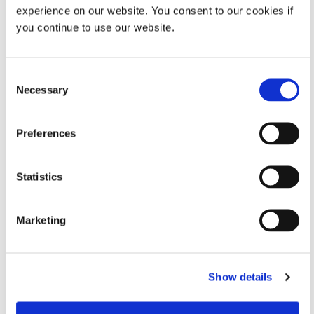
MIRA AHORA
experience on our website. You consent to our cookies if
you continue to use our website.
VIDEO
Consent
Soluciones adhesivas y de recubrimiento para el
Necessary
Selection
ensamblaje de satélites y naves espaciales
Preferences
MIRA AHORA
Statistics
VIDEO
Adhesivos para una alineación activa precisa
Marketing
MIRA AHORA
Show details
VIDEO