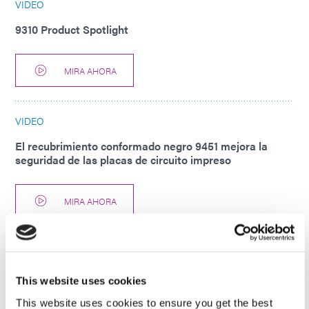
VIDEO
9310 Product Spotlight
MIRA AHORA
VIDEO
El recubrimiento conformado negro 9451 mejora la
seguridad de las placas de circuito impreso
MIRA AHORA
VIDEO
9773 Ruggedizing & Staking Adhesive
This website uses cookies
This website uses cookies to ensure you get the best