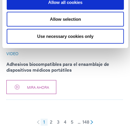
Allow all cookies
Ventajas de los enmascarantes SpeedMask para la
protección de superficies
Allow selection
MIRA AHORA
Use necessary cookies only
VIDEO
Adhesivos biocompatibles para el ensamblaje de
dispositivos médicos portátiles
MIRA AHORA
1
2
3
4
5
...
148