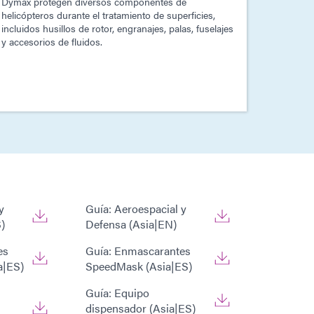
Dymax protegen diversos componentes de
helicópteros durante el tratamiento de superficies,
incluidos husillos de rotor, engranajes, palas, fuselajes
y accesorios de fluidos.
y
Guía: Aeroespacial y
)
Defensa (Asia|EN)
es
Guía: Enmascarantes
a|ES)
SpeedMask (Asia|ES)
Guía: Equipo
dispensador (Asia|ES)