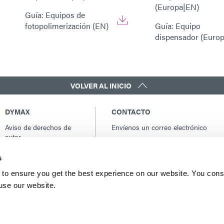
(Europa|EN)
Guía: Equipos de
fotopolimerización (EN)
Guía: Equipo
dispensador (Euro
VOLVER AL INICIO
DYMAX
CONTACTO
Aviso de derechos de
Envíenos un correo electrónico
autor
Contactos globales
Condiciones generales
América del norte: +1 860.482.1010
s
de venta
Europa: +49 611.962.7900
Términos y condiciones
to ensure you get the best experience on our website. You cons
Asia: +65.67522887
de compra
 use our website.
Términos y condiciones
del servicio
Condiciones de uso