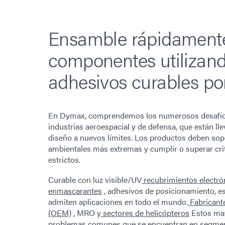
Ensamble rápidament
componentes utilizan
adhesivos curables por
En Dymax, comprendemos los numerosos desafíos
industrias aeroespacial y de defensa, que están ll
diseño a nuevos límites. Los productos deben sop
ambientales más extremas y cumplir o superar cri
estrictos.
Curable con luz visible/UV
recubrimientos electró
enmascarantes
, adhesivos de posicionamiento, e
admiten aplicaciones en todo el mundo.
Fabricante
(OEM)
, MRO y
sectores de helicópteros
Estos mat
problemas comunes que se encuentran en segmen