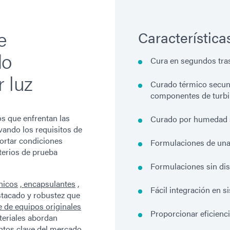
e
Característica
do
Cura en segundos tras
 luz
Curado térmico secun
componentes de turb
 que enfrentan las
Curado por humedad 
evando los requisitos de
ortar condiciones
Formulaciones de una
terios de prueba
Formulaciones sin di
nicos
,
encapsulantes
,
Fácil integración en 
stacado y robustez que
 de equipos originales
Proporcionar eficienc
eriales abordan
tos clave del mercado