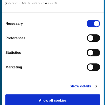
you continue to use our website.
Consent
Necessary
Selection
Empty the
Product Name*
Preferences
Quantity*
Unit of Measure*
Statistics
Marketing
Empty the
Product Name*
Show details
Allow all cookies
Quantity*
Unit of Measure*