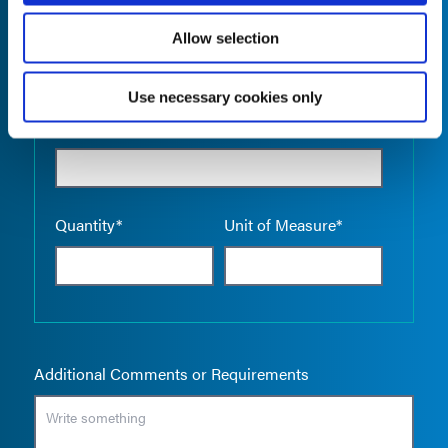
Allow selection
Use necessary cookies only
Empty the
Product Name*
Quantity*
Unit of Measure*
Additional Comments or Requirements