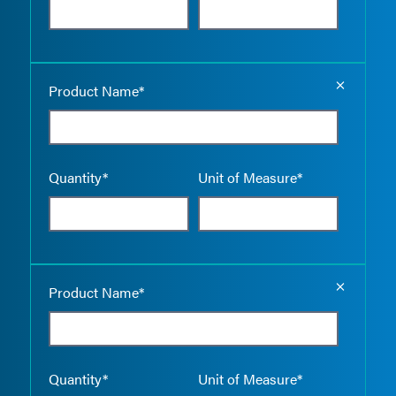
Empty the
Product Name*
Quantity*
Unit of Measure*
Empty the
Product Name*
Quantity*
Unit of Measure*