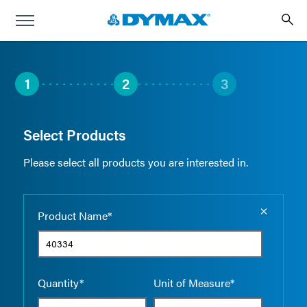
1
2
3
Select Products
Please select all products you are interested in.
Empty the
Product Name*
Quantity*
Unit of Measure*