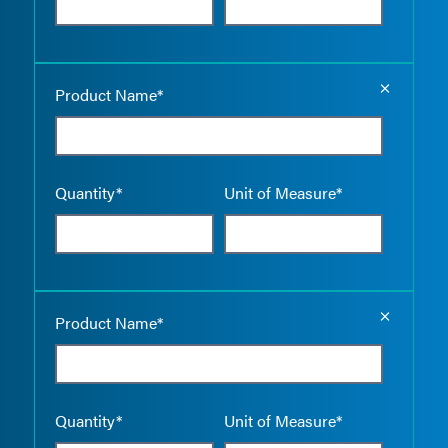
Empty the
Product Name*
Quantity*
Unit of Measure*
Empty the
Product Name*
Quantity*
Unit of Measure*