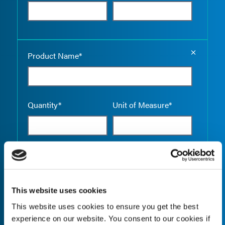
Empty the
Product Name*
Quantity*
Unit of Measure*
Empty the
Product Name*
This website uses cookies
This website uses cookies to ensure you get the best
Quantity*
Unit of Measure*
experience on our website. You consent to our cookies if