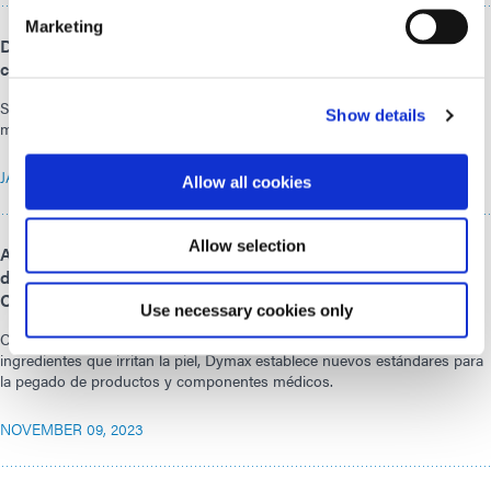
Marketing
Dymax exhibirá tecnología de fotocurado en la feria
comercial MD&M West 2024
Se exhibirán soluciones fotocurables para el ensamblaje de dispositivo
Show details
médico
JANUARY 23, 2024
Allow all cookies
Allow selection
Adhesivos de curado fotopolimerizables innovadores para
dispositivos médicos: presentados por Dymax en
COMPAMED 2023
Use necessary cookies only
Con su novedosa tecnología HLC y adhesivos de curado libres de
ingredientes que irritan la piel, Dymax establece nuevos estándares para
la pegado de productos y componentes médicos.
NOVEMBER 09, 2023