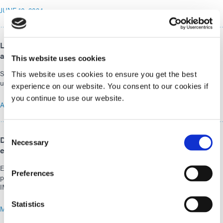
JUNE 10, 2024
La estación de trabajo RotoSpense 360 de Dymax facilita la
aplicación precisa de adhesivos
This website uses cookies
Sistema operado neumáticamente que proporciona una dosificación
This website uses cookies to ensure you get the best
uniforme de material sobre sustratos cilíndricos
experience on our website. You consent to our cookies if
you continue to use our website.
APRIL 23, 2024
Consent
Dymax exhibirá soluciones de curado por luz para la
Necessary
Selection
electrónica actual en IPC APEX 2024
En exhibición: materiales y equipos curables con luz UV/LED diseñados
Preferences
para aplicaciones de baterías y electrónica de TARJETA DE CIRCUITO
IMPRESO
Statistics
MARCH 26, 2024