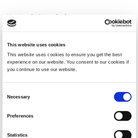
Mostrando 21 resultados
Recurso de prueba de libro electrónico
This website uses cookies
Introducción a los recursos de prueba de libros electrónicos
This website uses cookies to ensure you get the best
experience on our website. You consent to our cookies if
EBOOK
you continue to use our website.
Guía: Recubrimientos electrónicos fotopolimerizables
Consent
(Europa|ES)
Necessary
Selection
Guía de 20 páginas sobre recubrimientos electrónicos, beneficios,
ahorro de costos, selección del material adecuado, diseño de
Preferences
procesos, configuración de dispensación, curado, inspección,
reprocesamiento y procesos de eliminación.
Statistics