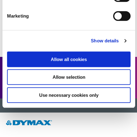
COMPREHENSIVE GUIDE
Marketing
1
2
3
4
5
...
11
Show details
Allow all cookies
¿Buscas nuestra biblioteca
Allow selection
completa de recursos?
Use necessary cookies only
VOLVER AL INICIO