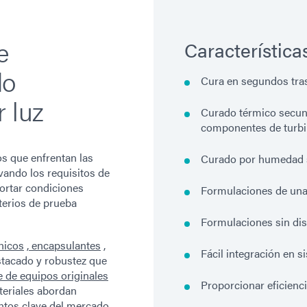
e
Característica
do
Cura en segundos tras
 luz
Curado térmico secun
componentes de turb
 que enfrentan las
Curado por humedad 
evando los requisitos de
ortar condiciones
Formulaciones de una
terios de prueba
Formulaciones sin di
nicos
,
encapsulantes
,
Fácil integración en 
stacado y robustez que
 de equipos originales
Proporcionar eficienc
eriales abordan
tos clave del mercado