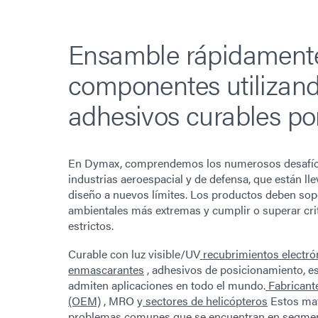
Ensamble rápidament
componentes utilizan
adhesivos curables por
En Dymax, comprendemos los numerosos desafíos
industrias aeroespacial y de defensa, que están ll
diseño a nuevos límites. Los productos deben sop
ambientales más extremas y cumplir o superar cri
estrictos.
Curable con luz visible/UV
recubrimientos electró
enmascarantes
, adhesivos de posicionamiento, e
admiten aplicaciones en todo el mundo.
Fabricante
(OEM)
, MRO y
sectores de helicópteros
Estos mat
problemas comunes que se encuentran en segmen