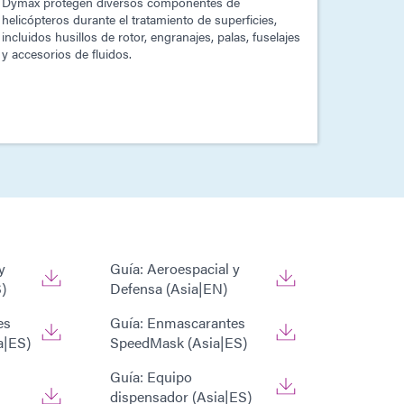
Dymax protegen diversos componentes de
helicópteros durante el tratamiento de superficies,
incluidos husillos de rotor, engranajes, palas, fuselajes
y accesorios de fluidos.
y
Guía: Aeroespacial y
)
Defensa (Asia|EN)
es
Guía: Enmascarantes
a|ES)
SpeedMask (Asia|ES)
Guía: Equipo
dispensador (Asia|ES)