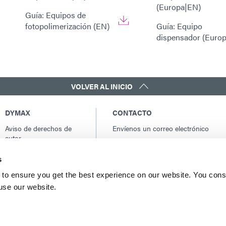
(Europa|EN)
Guía: Equipos de
fotopolimerización (EN)
Guía: Equipo
dispensador (Euro
VOLVER AL INICIO
DYMAX
CONTACTO
Aviso de derechos de
Envíenos un correo electrónico
autor
Contactos globales
Condiciones generales
América del norte: +1 860.482.1010
s
de venta
Europa: +49 611.962.7900
Términos y condiciones
to ensure you get the best experience on our website. You cons
Asia: +65.67522887
de compra
 use our website.
Términos y condiciones
del servicio
Condiciones de uso