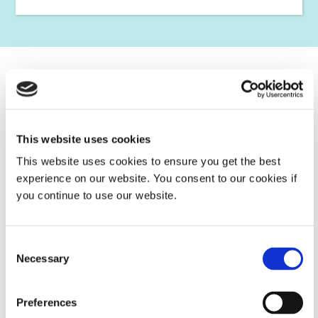
Contactos globales
Con siete ubicaciones en todo el mundo y una red de
socios de ventas autorizados, Dymax está disponible
This website uses cookies
dondequiera que esté.
This website uses cookies to ensure you get the best
experience on our website. You consent to our cookies if
SEE OUR LOCATIONS
you continue to use our website.
Consent
Necessary
Selection
Preferences