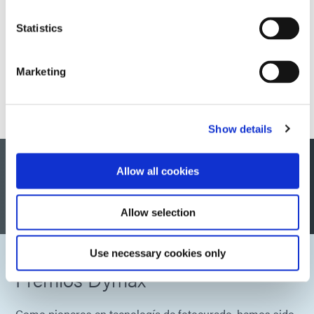
Statistics
Marketing
Show details
Certificaciones y cumplimiento
Allow all cookies
normativo de Dymax Global
Allow selection
Use necessary cookies only
Premios Dymax
Como pioneros en tecnología de fotocurado, hemos sido