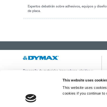
Expertos debatirán sobre adhesivos, equipos y dise
de placa.
Desarrollo de materiales innovadores, rápidos y
curables con luz, equipos de dispensación y
sistemas de curado con luz UV/LED para
This website uses cookie
mejorar drásticamente la eficiencia de
This website uses cookies 
fabricación.
cookies if you continue to
Este sitio está protegido por reCAPTCHA y los