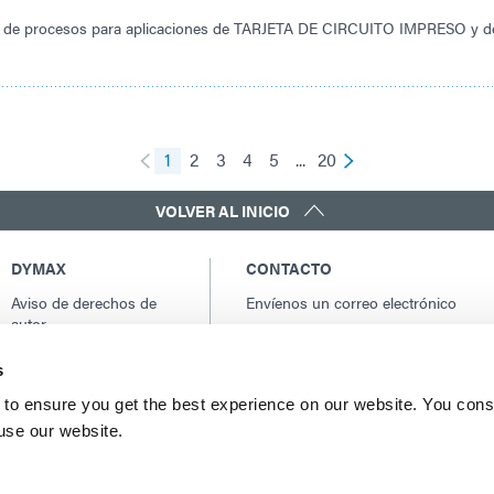
ño de procesos para aplicaciones de TARJETA DE CIRCUITO IMPRESO y de
1
2
3
4
5
...
20
VOLVER AL INICIO
DYMAX
CONTACTO
Aviso de derechos de
Envíenos un correo electrónico
autor
Contactos globales
Condiciones generales
América del norte: +1 860.482.1010
s
de venta
Europa: +49 611.962.7900
Términos y condiciones
to ensure you get the best experience on our website. You cons
Asia: +65.67522887
de compra
 use our website.
Términos y condiciones
del servicio