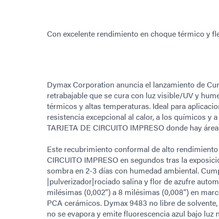
Con excelente rendimiento en choque térmico y fle
Dymax Corporation anuncia el lanzamiento de Cu
retrabajable que se cura con luz visible/UV y hume
térmicos y altas temperaturas. Ideal para aplicaci
resistencia excepcional al calor, a los químicos y a
TARJETA DE CIRCUITO IMPRESO donde hay áreas
Este recubrimiento conformal de alto rendimiento
CIRCUITO IMPRESO en segundos tras la exposición a
sombra en 2-3 días con humedad ambiental. Cumpl
|pulverizador|rociado salina y flor de azufre auto
milésimas (0,002”) a 8 milésimas (0,008”) en marcos
PCA cerámicos. Dymax 9483 no libre de solvente, 
no se evapora y emite fluorescencia azul bajo luz n