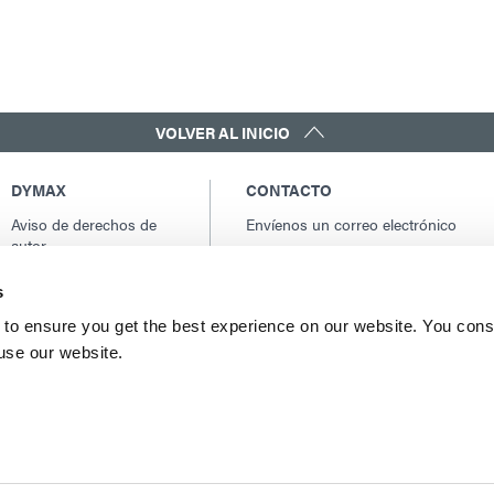
VOLVER AL INICIO
DYMAX
CONTACTO
Aviso de derechos de
Envíenos un correo electrónico
autor
Contactos globales
Condiciones generales
América del norte: +1 860.482.1010
s
de venta
Europa: +49 611.962.7900
Términos y condiciones
to ensure you get the best experience on our website. You cons
Asia: +65.67522887
de compra
 use our website.
Términos y condiciones
del servicio
Condiciones de uso
Declaración de
privacidad