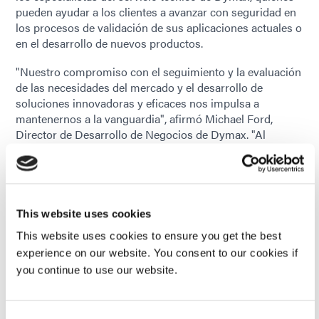
pueden ayudar a los clientes a avanzar con seguridad en
los procesos de validación de sus aplicaciones actuales o
en el desarrollo de nuevos productos.
"Nuestro compromiso con el seguimiento y la evaluación
de las necesidades del mercado y el desarrollo de
soluciones innovadoras y eficaces nos impulsa a
mantenernos a la vanguardia", afirmó Michael Ford,
Director de Desarrollo de Negocios de Dymax. "Al
facilitar el acceso anticipado a nuestra cartera ampliada
de productos sin TPO y al continuar desarrollando
nuestras líneas de productos donde sea necesario,
brindamos a nuestros clientes la confianza necesaria
para seguir utilizando nuestros materiales, cumpliendo al
This website uses cookies
mismo tiempo con los estándares globales en constante
This website uses cookies to ensure you get the best
evolución y las necesidades de los usuarios finales".
experience on our website. You consent to our cookies if
you continue to use our website.
Apoyo a las transiciones de productos
Reconociendo que cualquier cambio de formulación
puede generar preguntas, Dymax brinda soporte técnico