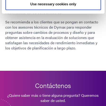
en la confiabilidad del producto y las futuras directivas de
Use necessary cookies only
cumplimiento y, al mismo tiempo, abordando las
necesidades de los consumidores.
Se recomienda a los clientes que se pongan en contacto
con los asesores técnicos de Dymax para responder
preguntas sobre cambios de procesos y diseño y para
obtener asistencia en la evaluación de soluciones que
satisfagan las necesidades de rendimiento inmediatas y
los objetivos de planificación a largo plazo.
Contáctenos
¿Quiere saber más o tiene alguna pregunta? Queremos
saber de usted.