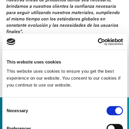
brindamos a nuestros clientes la confianza necesaria
para seguir utilizando nuestros materiales, cumpliendo
al mismo tiempo con los estándares globales en
constante evolución y las necesidades de los usuarios
finales".
Comuníquese con Dymax hoy para obtener más
información sobre nuestras soluciones adhesivas sin
TPO y cómo podemos respaldar sus esfuerzos de
desarrollo y cumplimiento de productos.
This website uses cookies
This website uses cookies to ensure you get the best
¡PÓNGASE EN CONTACTO CON NUESTRO
EQUIPO DE SOPORTE DE APLICACIONES Y
experience on our website. You consent to our cookies if
PROCESOS HOY MISMO!
you continue to use our website.
Consent
Necessary
Selection
Supporting Product Transitions
Preferences