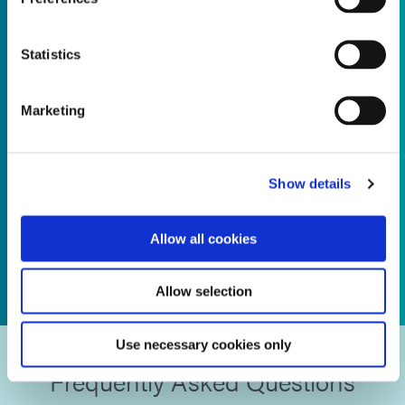
Experiencia en ingeniería de
Statistics
aplicaciones
Marketing
Soluciones de calidad confiable y preparadas para el futuro:
planifiquemos juntos el futuro. ...
Leer más
Show details
Allow all cookies
Allow selection
Use necessary cookies only
Frequently Asked Questions