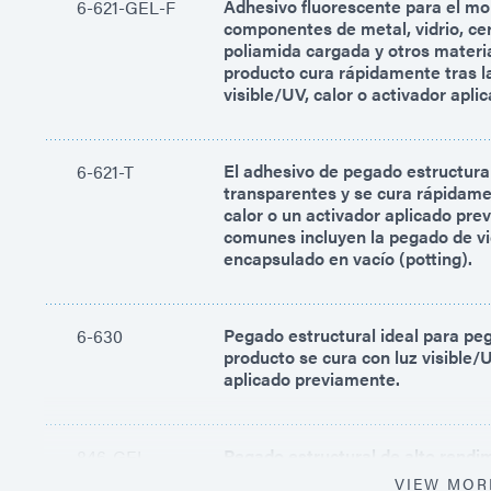
Adhesivo fluorescente para el mo
6-621-GEL-F
componentes de metal, vidrio, cer
poliamida cargada y otros materia
producto cura rápidamente tras la
visible/UV, calor o activador apl
El adhesivo de pegado estructura
6-621-T
transparentes y se cura rápidamen
calor o un activador aplicado pre
comunes incluyen la pegado de vid
encapsulado en vacío (potting).
Pegado estructural ideal para pe
6-630
producto se cura con luz visible/U
aplicado previamente.
Pegado estructural de alto rendi
846-GEL
sustratos diferentes donde se re
VIEW MOR