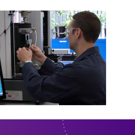
le con luz visible/UV,
Americas
mente. La luz visible puede
Asia
Europe
ios de colores y
icaciones incluyen
potting) y pegado de