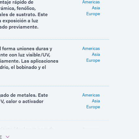
ntaje rápido de
Americas
ámica, fenólico,
Asia
Europe
les de sustrato. Este
 exposición a luz
icado previamente.
l forma uniones duras y
Americas
te con luz visible/UV,
Asia
Europe
viamente. Las aplicaciones
rio, el bobinado y el
gado de metales. Este
Americas
V, calor o activador
Asia
Europe
miento ideal para pegado
Americas
quiere máxima resistencia
Asia
E