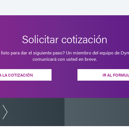
a la tracción y al corte. Este prod
El adhesivo de pegado estructural
6-621-GEL
luz visible/UV o al calor. Este pr
el montaje rápido de piezas de me
Solicitar cotización
fenólico, poliamida cargada y otr
 listo para dar el siguiente paso? Un miembro del equipo de Dy
comunicará con usted en breve.
Adhesivo industrial diseñado par
6-621-VT
vidrio y encapsulado en vacío (po
cura con luz visible/UV, calor o a
A LA COTIZACIÓN
IR AL FORMU
previamente.
El adhesivo pegado de metales s
6-630-T
luz visible/UV, activador aplicad
con calor secundario. Este produ
excelente flexibilidad y es resist