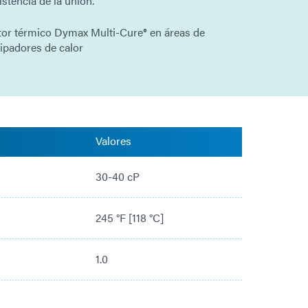
stencia de la unión.
tor térmico Dymax Multi-Cure® en áreas de
ipadores de calor
Valores
30-40 cP
245 °F [118 °C]
1.0