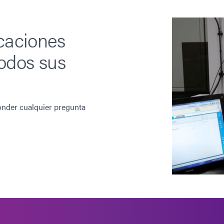
Adhesivo pegado de metales curab
6-621
calor o activador aplicado previa
atravesar muchos plásticos y vidr
icaciones
bloqueados por rayos UV. Las apl
bobinado, encapsulado en vacío (
odos sus
vidrio.
onder cualquier pregunta