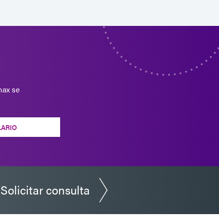
Europe
ucto cura con activador.
 se cura al exponerse a la
Americas
oducto está diseñado para
Asia
Europe
tal, vidrio, cerámica,
os materiales.
max se
a bobinado, pegado de
Americas
tting). Este producto se
Asia
Europe
ctivador aplicado
LARIO
e cura en segundos con
Americas
o previamente o curado
Asia
Europe
cto presenta una
Solicitar consulta
ente a la humedad.