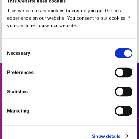
This website uses cookies
Guía: Productos industriales (Europa|EN)
This website uses cookies to ensure you get the best
experience on our website. You consent to our cookies if
Guía: Productos industriales (Asia|EN)
you continue to use our website.
VIEW MORE
Guía: Montaje de componentes electrónicos (EN)
Consent
Necessary
Selection
Guía: Montaje de componentes electrónicos
(Europa|EN)
Preferences
Solicitar cotización
Guide: Electronics Assembly (Europe|FR)
Statistics
¿Está listo para dar el siguiente paso? Un miembro del
equipo de Dymax se comunicará con usted en breve.
Guide: Electronics Assembly (Europe|DE)
Marketing
AÑADIR A LA COTIZACIÓN
Guía: Ensamblaje de componentes electrónicos
(Asia|ES)
Show details