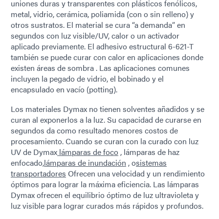
uniones duras y transparentes con plásticos fenólicos,
metal, vidrio, cerámica, poliamida (con o sin relleno) y
otros sustratos. El material se cura “a demanda” en
segundos con luz visible/UV, calor o un activador
aplicado previamente. El adhesivo estructural 6-621-T
también se puede curar con calor en aplicaciones donde
existen áreas de sombra . Las aplicaciones comunes
incluyen la pegado de vidrio, el bobinado y el
encapsulado en vacío (potting).
Los materiales Dymax no tienen solventes añadidos y se
curan al exponerlos a la luz. Su capacidad de curarse en
segundos da como resultado menores costos de
procesamiento. Cuando se curan con la curado con luz
UV de Dymax
lámparas de foco
, lámparas de haz
enfocado,
lámparas de inundación
, o
sistemas
transportadores
Ofrecen una velocidad y un rendimiento
óptimos para lograr la máxima eficiencia. Las lámparas
Dymax ofrecen el equilibrio óptimo de luz ultravioleta y
luz visible para lograr curados más rápidos y profundos.