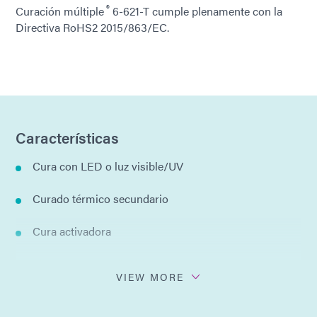
®
Curación múltiple
6-621-T cumple plenamente con la
Directiva RoHS2 2015/863/EC.
Características
Cura con LED o luz visible/UV
Curado térmico secundario
Cura activadora
Sin disolventes añadidos
VIEW MORE
Forma uniones adhesivas rígidas