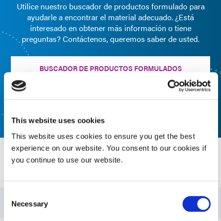
Utilice nuestro buscador de productos formulado para
ayudarle a encontrar el material adecuado. ¿Está
interesado en obtener más información o tiene
preguntas? Contáctenos, queremos saber de usted.
BUSCADOR DE PRODUCTOS FORMULADOS
CONTÁCTENOS
This website uses cookies
This website uses cookies to ensure you get the best
experience on our website. You consent to our cookies if
you continue to use our website.
Recursos
Consent
Guía: Montaje de componentes electrónicos (EN)
Necessary
Selection