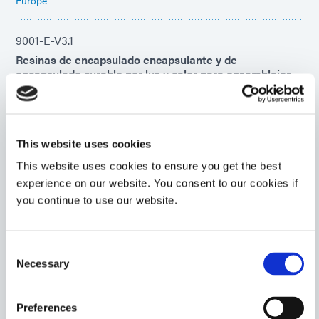
9001-E-V3.1
Resinas de encapsulado encapsulante y de
encapsulado curable por luz y calor para ensamblajes
electrónicos y placas de circuitos donde se requiere
una mayor resistencia a la humedad y a los ciclos
térmicos, así como a la abrasión. Este material
proporciona una cobertura óptima sobre geometrías de
circuitos difíciles y minimiza la tensión en las delicadas
This website uses cookies
uniones de cables.
This website uses cookies to ensure you get the best
Americas
experience on our website. You consent to our cookies if
Asia
you continue to use our website.
Europe
GA-103
Consent
Necessary
Selection
El sellador de juntas de aplicación en el lugar tiene una
excelente resistencia a la humedad y a los productos
químicos para aplicaciones de sellado a alta
Preferences
temperatura y recintos submarinos que requieren una