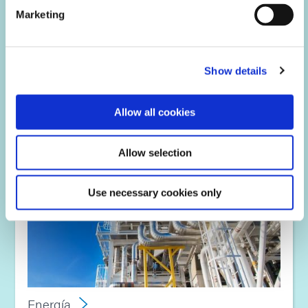
enmascarantes y empaques con luz Dymax ayudan a
Marketing
prolongar la vida útil del motor, mejorar los sensores de
imágenes y proteger las placas de circuitos impresos de
entornos hostiles en los sectores OEM, MRO, helicópteros
y aviónica de la industria aeroespacial y de defensa.
Show details
Allow all cookies
Allow selection
Use necessary cookies only
Energía