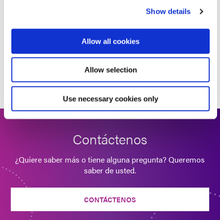
China.
Contacta con Hanarey
Red de socios
Show details
Dymax distribuye productos a través de una red de
Allow all cookies
socios de ventas y distribuidores autorizados.
Allow selection
CONTÁCTANOS PARA ENCONTRAR UNO EN TU
REGIÓN
Use necessary cookies only
Contáctenos
¿Quiere saber más o tiene alguna pregunta? Queremos
saber de usted.
CONTÁCTENOS