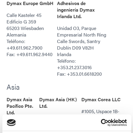
Dymax Europe GmbH
Adhesivos de
ingeniería Dymax
Calle Kasteler 45
Irlanda Ltd.
Edificio G 359
65203 Wiesbaden
Unidad O3, Parque
Alemania
Empresarial North Ring
Teléfono:
Calle Swords, Santry
+49.611.962.7900
Dublín D09 V82H
Fax: +49.611.962.9440
Irlanda
Teléfono:
+353.21.237.3016
Fax: +353.01.6618200
Asia
Dymax Asia
Dymax Asia (HK)
Dymax Corea LLC
Pacífico Pte.
Ltd.
#1005, Uspace 1B-
Ltd.
Piso B, 9/F,
dong,
Bloque 5008
Edificio industrial
660,
(Ala Este)
Yeung Yiu Chung
Daewangpangyo-ro,