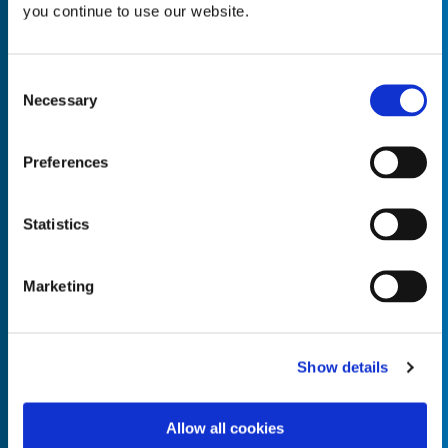
you continue to use our website.
Consent
Necessary
Selection
Empty the
Product Name*
Preferences
Quantity*
Unit of Measure*
Statistics
Marketing
Empty the
Product Name*
Show details
Allow all cookies
Quantity*
Unit of Measure*