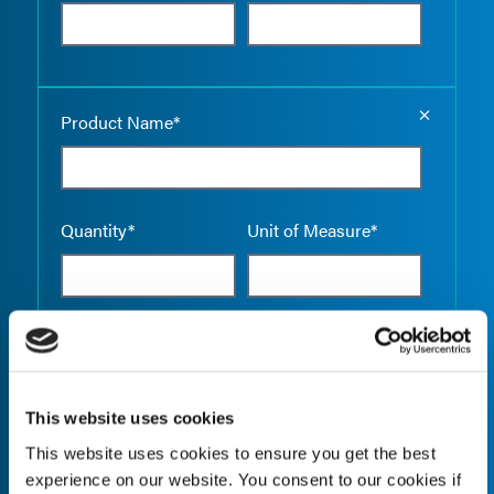
Empty the
Product Name*
Quantity*
Unit of Measure*
Empty the
Product Name*
This website uses cookies
This website uses cookies to ensure you get the best
Quantity*
Unit of Measure*
experience on our website. You consent to our cookies if