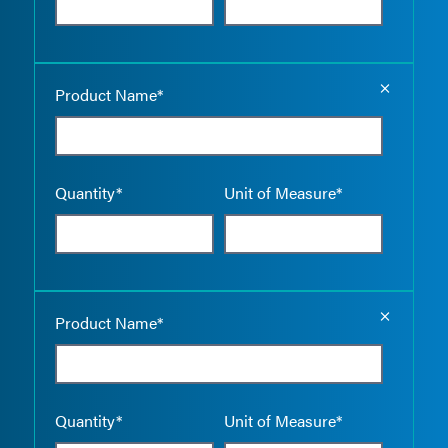
Empty the
Product Name*
Quantity*
Unit of Measure*
Empty the
Product Name*
Quantity*
Unit of Measure*