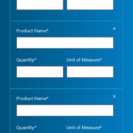
Empty the
Product Name*
Quantity*
Unit of Measure*
Empty the
Product Name*
Quantity*
Unit of Measure*