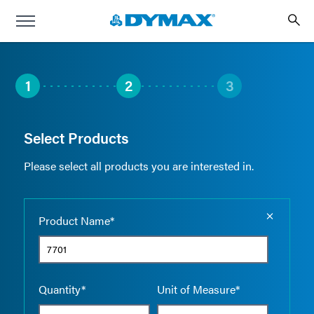
1
2
3
Select Products
Please select all products you are interested in.
Empty the
Product Name*
Quantity*
Unit of Measure*