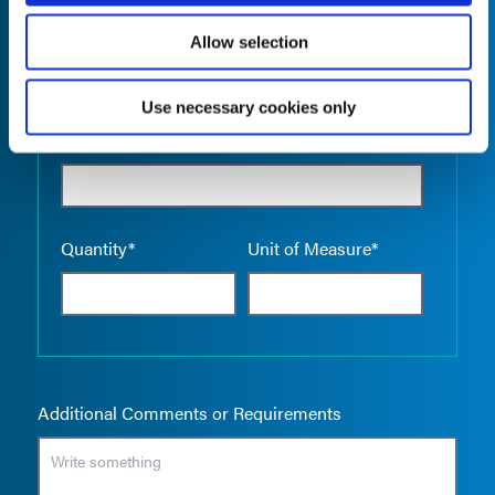
Allow selection
Use necessary cookies only
Empty the
Product Name*
Quantity*
Unit of Measure*
Additional Comments or Requirements