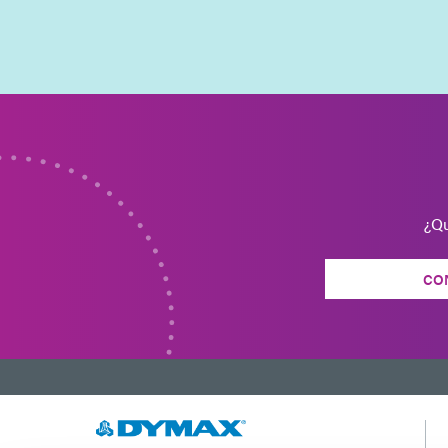
¿Qu
CO