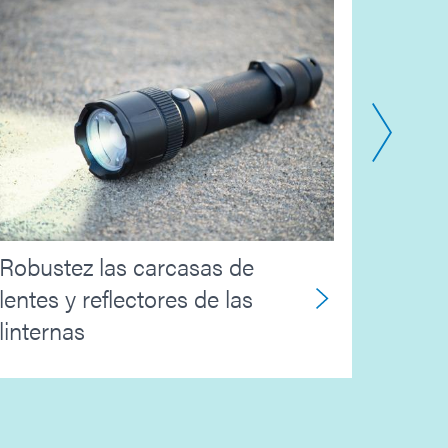
Proc
Robustez las carcasas de
aeroe
lentes y reflectores de las
electr
linternas