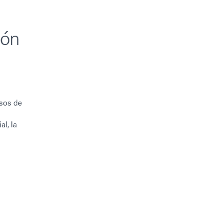
ión
sos de
l, la