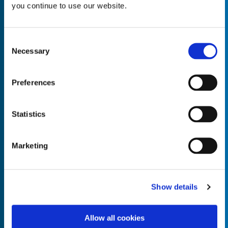
you continue to use our website.
Consent
Necessary
Selection
Empty the
Product Name*
Preferences
Quantity*
Unit of Measure*
Statistics
Marketing
Empty the
Product Name*
Show details
Allow all cookies
Quantity*
Unit of Measure*