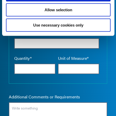
Allow selection
Use necessary cookies only
Empty the
Product Name*
Quantity*
Unit of Measure*
Additional Comments or Requirements