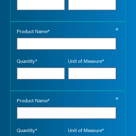
Empty the
Product Name*
Quantity*
Unit of Measure*
Empty the
Product Name*
Quantity*
Unit of Measure*