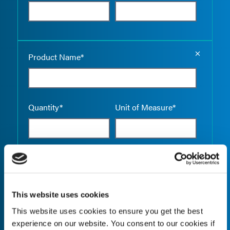
Empty the
Product Name*
Quantity*
Unit of Measure*
Empty the
Product Name*
This website uses cookies
This website uses cookies to ensure you get the best
Quantity*
Unit of Measure*
experience on our website. You consent to our cookies if