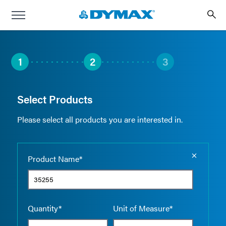
1
2
3
Select Products
Please select all products you are interested in.
Empty the
Product Name*
Quantity*
Unit of Measure*