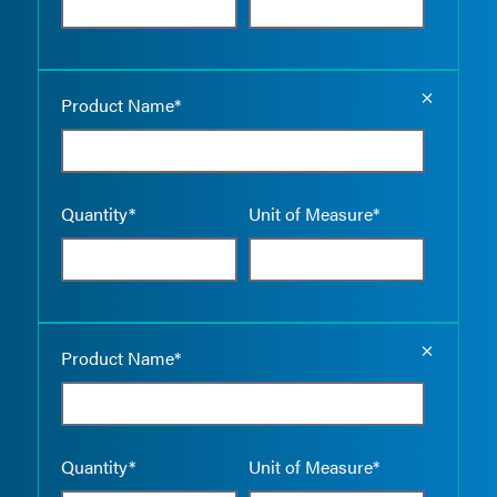
Empty the
Product Name*
Quantity*
Unit of Measure*
Empty the
Product Name*
Quantity*
Unit of Measure*