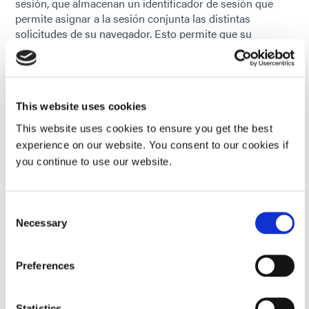
sesión, que almacenan un identificador de sesión que
permite asignar a la sesión conjunta las distintas
solicitudes de su navegador. Esto permite que su
ordenador sea reconocido de nuevo cuando vuelva a
visitar nuestro sitio web. Las cookies de sesión se
eliminan al cerrar la sesión o el navegador.
8.2 Cookies persistentes
This website uses cookies
Estas cookies se eliminan automáticamente después de
This website uses cookies to ensure you get the best
un período predeterminado que puede variar según la
experience on our website. You consent to our cookies if
cookie en cuestión. Puede eliminar las cookies en
you continue to use our website.
cualquier momento mediante la configuración de
seguridad de su navegador.
8.3. Cookies Flash
Consent
Necessary
Las cookies Flash utilizadas no son registradas por su
Selection
navegador, sino por su complemento Flash. También
utilizamos objetos de almacenamiento HTML5 que se
Preferences
almacenan en su dispositivo. Estos objetos almacenan
los datos necesarios independientemente del navegador
que elija y no tienen una fecha de caducidad automática.
Statistics