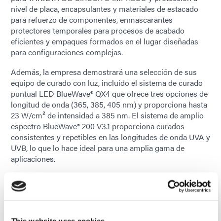
nivel de placa, encapsulantes y materiales de estacado
para refuerzo de componentes, enmascarantes
protectores temporales para procesos de acabado
eficientes y empaques formados en el lugar diseñadas
para configuraciones complejas.
Además, la empresa demostrará una selección de sus
equipo de curado con luz, incluido el sistema de curado
puntual LED BlueWave® QX4 que ofrece tres opciones de
longitud de onda (365, 385, 405 nm) y proporciona hasta
23 W/cm² de intensidad a 385 nm. El sistema de amplio
espectro BlueWave® 200 V3.1 proporciona curados
consistentes y repetibles en las longitudes de onda UVA y
UVB, lo que lo hace ideal para una amplia gama de
aplicaciones.
Con un nuevo centro de distribución y un laboratorio de
pruebas en Querétaro, Dymax fortalece su presencia
directa en México para brindar un mejor servicio a los
fabricantes locales. Las nuevas operaciones permiten
This website uses cookies