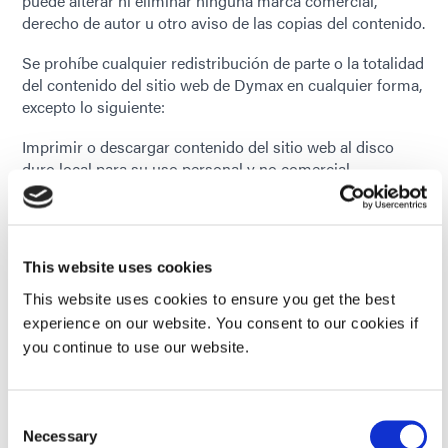
puede alterar ni eliminar ninguna marca comercial,
derecho de autor u otro aviso de las copias del contenido.
Se prohíbe cualquier redistribución de parte o la totalidad
del contenido del sitio web de Dymax en cualquier forma,
excepto lo siguiente:
Imprimir o descargar contenido del sitio web al disco
duro local para su uso personal y no comercial
Copiar el contenido del sitio web a terceros individuales
para su uso personal, pero solo si reconoce el sitio web
de Dymax como la fuente del material.
No puede, sin el permiso por escrito de Dymax
This website uses cookies
Corporation, distribuir o explotar comercialmente ningún
artículo creado por Dymax, incluidos, entre otros,
This website uses cookies to ensure you get the best
literatura, hojas de datos de productos, historias de
experience on our website. You consent to our cookies if
casos, manuales de equipos, imágenes y guías
you continue to use our website.
completas, en ninguna forma.
Si tiene alguna pregunta sobre la política de derechos de
Consent
autor anterior, comuníquese con Dymax Corporation
Necessary
Selection