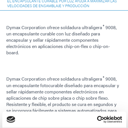
EL ENCAPSULANTE CURABLE POR LUZ AYUDA A MAXIMIZAR LAS
VELOCIDADES DE ENSAMBLAJE Y PRODUCCIÓN
®
Dymax Corporation ofrece soldadura ultraligera
9008,
un encapsulante curable con luz diseñado para
encapsular y sellar rápidamente componentes
electrónicos en aplicaciones chip-on-flex o chip-on-
board.
®
Dymax Corporation ofrece soldadura ultraligera
9008,
un encapsulante fotocurable diseñado para encapsular y
sellar rápidamente componentes electrónicos en
aplicaciones de chip sobre placa o chip sobre flexo.
Resistente y flexible, el producto se cura en segundos y
se incorpora fácilmente a sistemas automatizados para
maximizar la velocidad de producción y ensamblaje de
microelectrónica. Con resistencia a la humedad y al