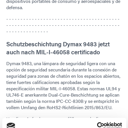
dispositivos portátiles de consumo y aeroespaciales y de
defensa.
- - - - - - - - - - - - - - - - - - - - - - - - - - - - - - - - - - - - - - - -
- - - - - - - - - - - - - - - - - - - - - - - - - - - - - - - - - - - - - - - -
- - - - - - - - - - - - - - -
Schutzbeschichtung Dymax 9483 jetzt
auch nach MIL-I-46058 certificado
Dymax 9483, una lámpara de seguridad ligera con una
opción de seguridad secundaria durante la conexión de
seguridad para zonas de chatón en los espacios abiertos,
tiene fuertes calificaciones aprobadas según la
especificación militar MIL-I-46058. Estas normas UL94 y
UL746-E anerkannte Dual-Cure-Beschichtung se aplican
también según la norma IPC-CC-830B y se entspricht in
vollem Umfang den RoHS2-Richtlinien 2015/863/EU.
Um diese Anforderungen zu erfüllen, wurde diese
Beschichtung einer Reihe von umfassenden Prüfungen