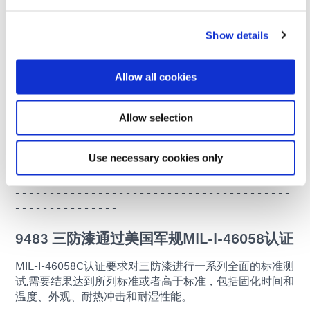
Dymax 9483 se calienta bajo la conexión de luz
Show details
UV/sichtbarem Licht sekundenschnell klebfrei aus und
zeichnet sich durch eine hervorragende Korrosions- und
Chemikalienbeständigkeit aus. El producto es óptimo
Allow all cookies
para la protección de las placas estrelladas y flexibles, los
sensores, los módulos de control y las cajas de cambios,
en la industria del automóvil, en las fuerzas armadas, en
Allow selection
los hogares y en los aparatos eléctricos, así como en el
aire y el aire.
Use necessary cookies only
- - - - - - - - - - - - - - - - - - - - - - - - - - - - - - - - - - - - - - - -
- - - - - - - - - - - - - - - - - - - - - - - - - - - - - - - - - - - - - - - -
- - - - - - - - - - - - - - -
9483 三防漆通过美国军规MIL-I-46058认证
MIL-I-46058C认证要求对三防漆进行一系列全面的标准测
试,需要结果达到所列标准或者高于标准，包括固化时间和
温度、外观、耐热冲击和耐湿性能。