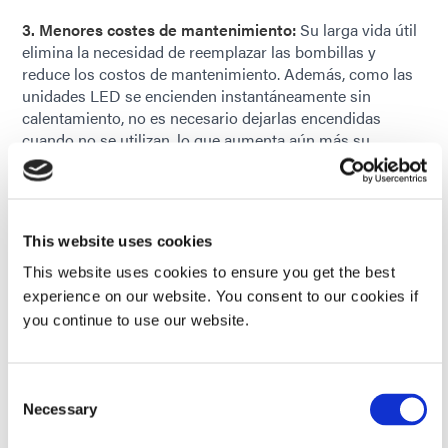
3. Menores costes de mantenimiento:
Su larga vida útil
elimina la necesidad de reemplazar las bombillas y
reduce los costos de mantenimiento. Además, como las
unidades LED se encienden instantáneamente sin
calentamiento, no es necesario dejarlas encendidas
cuando no se utilizan, lo que aumenta aún más su
longevidad.
4. Ahorro de espacio:
Los equipo de curado por LED
suelen ser más compactos que los equipos de amplio
This website uses cookies
espectro, por lo que se reducen el tamaño y el coste del
sistema general de curado por luz.
This website uses cookies to ensure you get the best
experience on our website. You consent to our cookies if
5. Atributos respetuosos con el medio ambiente:
Los
you continue to use our website.
atributos “ecológicos” de los LED eliminan los riesgos de
seguridad relacionados con el mercurio y el ozono, así
como los costos de manipulación. También ofrecen una
Consent
mayor seguridad para el operador porque las unidades
Necessary
Selection
LED pueden proporcionar longitudes de onda de energía
específicas en relación con las necesidades de una