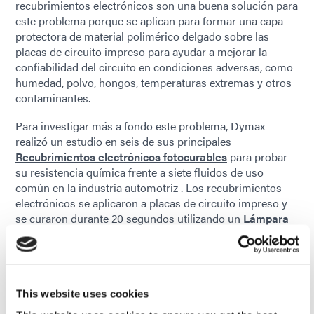
recubrimientos electrónicos son una buena solución para
este problema porque se aplican para formar una capa
protectora de material polimérico delgado sobre las
placas de circuito impreso para ayudar a mejorar la
confiabilidad del circuito en condiciones adversas, como
humedad, polvo, hongos, temperaturas extremas y otros
contaminantes.
Para investigar más a fondo este problema, Dymax
realizó un estudio en seis de sus principales
Recubrimientos electrónicos fotocurables
para probar
su resistencia química frente a siete fluidos de uso
común en la industria automotriz . Los recubrimientos
electrónicos se aplicaron a placas de circuito impreso y
se curaron durante 20 segundos utilizando un
Lámpara
de inundación Dymax 5000-EC
a una intensidad de 200
2
mW/cm
Las muestras de prueba se sumergieron en los
líquidos de prueba durante 72 horas, después de lo cual
se retiraron y se limpiaron. Los PCB se dejaron a
This website uses cookies
temperatura ambiente durante una semana. Se
registraron los pesos iniciales de los recubrimientos de