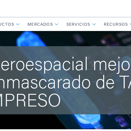
UCTOS
MERCADOS
SERVICIOS
RECURSOS
aeroespacial mejo
enmascarado de 
MPRESO