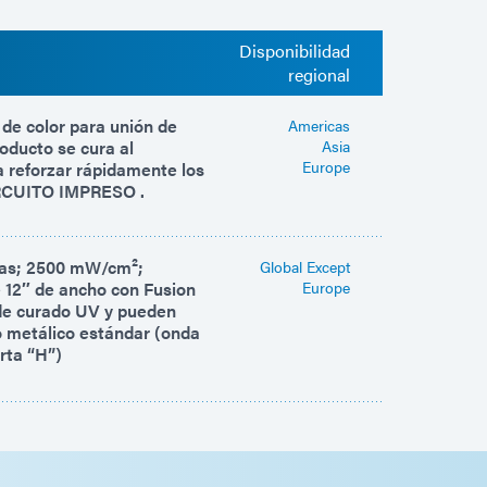
Disponibilidad
regional
de color para unión de
Americas
oducto se cura al
Asia
Europe
a reforzar rápidamente los
RCUITO IMPRESO .
das; 2500 mW/cm²;
Global Except
 12″ de ancho con Fusion
Europe
de curado UV y pueden
o metálico estándar (onda
rta “H”)