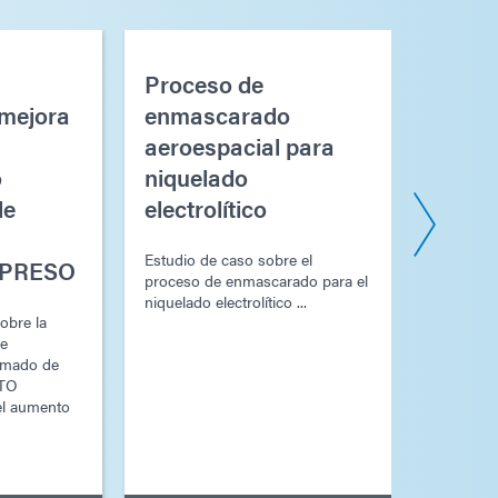
Proceso de
Conju
 mejora
enmascarado
circui
aeroespacial para
aeroe
o
niquelado
Aumento 
de
electrolítico
reducción
procesam
Estudio de caso sobre el
de TARJ
MPRESO
proceso de enmascarado para el
IMPRESO 
niquelado electrolítico ...
obre la
de
rmado de
ITO
l aumento