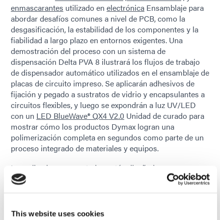
enmascarantes
utilizado en
electrónica
Ensamblaje para
abordar desafíos comunes a nivel de PCB, como la
desgasificación, la estabilidad de los componentes y la
fiabilidad a largo plazo en entornos exigentes. Una
demostración del proceso con un sistema de
dispensación Delta PVA 8 ilustrará los flujos de trabajo
de dispensador automático utilizados en el ensamblaje de
placas de circuito impreso. Se aplicarán adhesivos de
fijación y pegado a sustratos de vidrio y encapsulantes a
circuitos flexibles, y luego se expondrán a luz UV/LED
con un
LED BlueWave® QX4 V2.0
Unidad de curado para
mostrar cómo los productos Dymax logran una
polimerización completa en segundos como parte de un
proceso integrado de materiales y equipos.
Los adhesivos presentados están diseñados para
aplicaciones donde el rendimiento en condiciones
difíciles es crucial. Entre ellos se incluyen requisitos de
baja desgasificación para electrónica espacial y LEO, y
recubrimientos electrónicos que proporcionan un
This website uses cookies