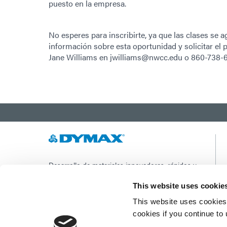
puesto en la empresa.
No esperes para inscribirte, ya que las clases se
información sobre esta oportunidad y solicitar e
Jane Williams en jwilliams@nwcc.edu o 860-738-
Desarrollo de materiales innovadores, rápidos y
curables con luz, equipos de dispensación y
sistemas de curado con luz UV/LED para
This website uses cookie
mejorar drásticamente la eficiencia de
This website uses cookies 
fabricación.
cookies if you continue to