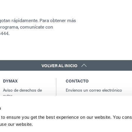
 agotan rápidamente. Para obtener más
l programa, comunícate con
6444.
VOLVER AL INICIO
DYMAX
CONTACTO
Aviso de derechos de
Envíenos un correo electrónico
autor
Contactos globales
Condiciones generales
América del norte: +1 860.482.1010
s
de venta
Europa: +49 611.962.7900
Términos y condiciones
to ensure you get the best experience on our website. You cons
Asia: +65.67522887
de compra
 use our website.
Términos y condiciones