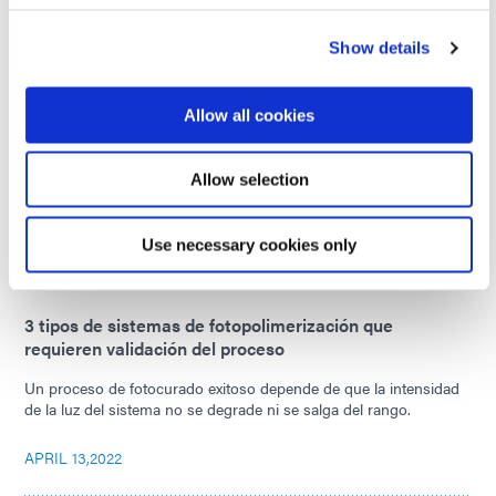
JUNE 09,2022
Show details
La importancia de formular adhesivos sin IBOA para
dispositivos médicos portátiles
Allow all cookies
A medida que los dispositivos médicos portátiles se generalizan,
se vuelve más crítico que los componentes que entran en
Allow selection
contacto con la piel estén libres de irritantes potenciales.
Use necessary cookies only
APRIL 29,2022
3 tipos de sistemas de fotopolimerización que
requieren validación del proceso
Un proceso de fotocurado exitoso depende de que la intensidad
de la luz del sistema no se degrade ni se salga del rango.
APRIL 13,2022