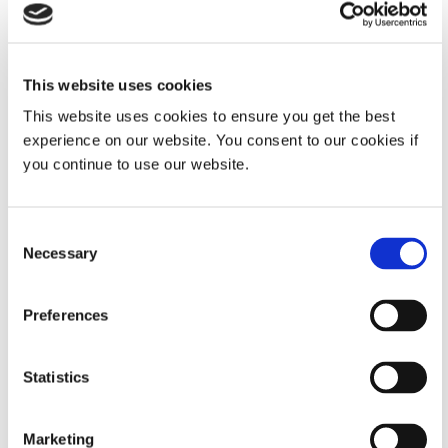
suficiente exposición a la luz ultravioleta, su color azul
pasa a ser incoloro o a un color diferente, como el rosa, y
proporciona una confirmación visual evidente de que el
adhesivo está completamente curado y el sitio de unión
This website uses cookies
seguro. Como resultado, los fabricantes ganan eficiencia
con un curado rápido y a pedido con una fácil
This website uses cookies to ensure you get the best
confirmación del curado e inspección de la línea de unión
experience on our website. You consent to our cookies if
posterior al curado.
you continue to use our website.
Consent
Necessary
Selection
Preferences
Statistics
Marketing
Productos con
Tecnología Ultra-Red
Fluorescen de color