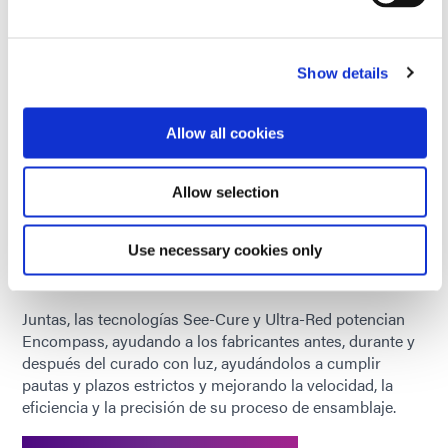
rojo brillante bajo luz negra de baja intensidad (365 nm),
lo que contrasta muy bien con plásticos que
naturalmente emiten fluorescencia azul (como el PVC).
Show details
Esto permite a los fabricantes incorporar una inspección
de calidad automatizada o manual para verificar la
colocación completa y precisa del adhesivo después del
Allow all cookies
curado.
Actualmente, hay varios adhesivos disponibles con
Allow selection
tecnología Encompass para
Dispositivo médico
Fabricación. Dymax R&D está trabajando en
Use necessary cookies only
formulaciones adicionales para su uso en aplicaciones
electrónicas, aeroespaciales e industriales.
Juntas, las tecnologías See-Cure y Ultra-Red potencian
Encompass, ayudando a los fabricantes antes, durante y
después del curado con luz, ayudándolos a cumplir
pautas y plazos estrictos y mejorando la velocidad, la
eficiencia y la precisión de su proceso de ensamblaje.