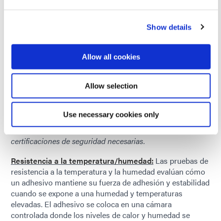
fuego determinan la capacidad de un adhesivo para
resistir la ignición o limitar la propagación de las llamas
cuando se expone al fuego. Esta resistencia suele
Show details
medirse por las propiedades autoextinguibles del
adhesivo y la cantidad de humo o gases tóxicos que
produce durante la combustión.
Allow all cookies
Por qué es importante:
Las industrias como la
aeroespacial y la electrónica requieren adhesivos con
Allow selection
propiedades ignífugas para cumplir con las normas de
seguridad contra incendios. Garantizar que los adhesivos
Use necessary cookies only
pasen estas pruebas ayuda a minimizar los daños a los
componentes y ayuda a que los productos obtengan las
certificaciones de seguridad necesarias.
Resistencia a la temperatura/humedad:
Las pruebas de
resistencia a la temperatura y la humedad evalúan cómo
un adhesivo mantiene su fuerza de adhesión y estabilidad
cuando se expone a una humedad y temperaturas
elevadas. El adhesivo se coloca en una cámara
controlada donde los niveles de calor y humedad se