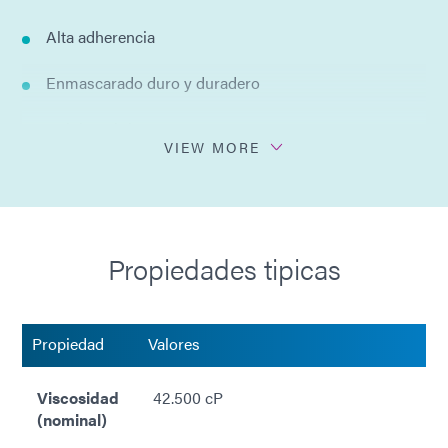
Alta adherencia
Enmascarado duro y duradero
Gel tixotrópico
VIEW MORE
Mayor viscosidad
Dispensador pulverizable
Propiedades tipicas
Fácilmente automatizado para dispensar y curar.
Propiedad
Valores
Viscosidad
42.500 cP
(nominal)