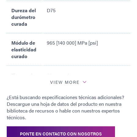
Dureza del
D75
durómetro
curada
Módulo de
965 [140 000] MPa [psi]
elasticidad
curado
Tiempo de
20 segundos
curado*
VIEW MORE
¿Está buscando especificaciones técnicas adicionales?
*
Basado en el sistema de lámpara de
Descargue una hoja de datos del producto en nuestra
curado con luz Dymax 5000-EC (200
biblioteca de recursos o hable con nuestros expertos
mW/cm2)
técnicos.
PONTE EN CONTACTO CON NOSOTROS