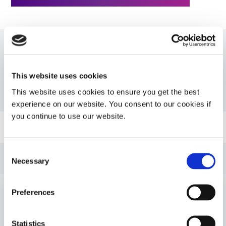
Recursos
This website uses cookies
This website uses cookies to ensure you get the best
PDS: 706
experience on our website. You consent to our cookies if
you continue to use our website.
Guía: Enmascarantes SpeedMask (ES)
Consent
Guía: Tecnología de curado por luz ultravioleta (ES)
Necessary
Selection
Guía: Guía de selección de productos de Asia
Preferences
(Asia|CN)
VIEW MORE
Statistics