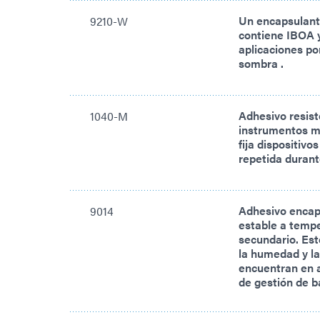
Un encapsulant
9210-W
contiene IBOA 
aplicaciones p
sombra .
Adhesivo resis
1040-M
instrumentos m
fija dispositiv
repetida durant
Adhesivo encap
9014
estable a temp
secundario. Est
la humedad y la
encuentran en a
de gestión de b