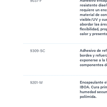
Adhesivo encaps
9037-F
resistente dise
requiere un enc
material de con
visible/UV y cu
abordar las áre
flexibilidad, pr
calor y present
Adhesivo de ref
9309-SC
bordes y refuer
exponerse a la 
componentes d
Encapsulante el
9201-W
IBOA. Cura prim
humedad secund
poliimida.