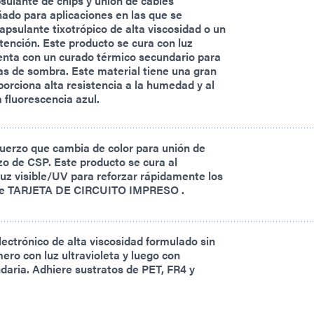
ulante de chips y unión de cables
ñado para aplicaciones en las que se
apsulante tixotrópico de alta viscosidad o un
tención. Este producto se cura con luz
enta con un curado térmico secundario para
as de sombra. Este material tiene una gran
oporciona alta resistencia a la humedad y al
a fluorescencia azul.
uerzo que cambia de color para unión de
zo de CSP. Este producto se cura al
luz visible/UV para reforzar rápidamente los
e TARJETA DE CIRCUITO IMPRESO .
ectrónico de alta viscosidad formulado sin
ero con luz ultravioleta y luego con
aria. Adhiere sustratos de PET, FR4 y