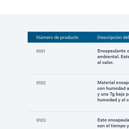
Número de producto
Descripción de
Encapsulante c
9101
ambiental. Este
al calor.
Material encaps
9102
con humedad am
y una Tg baja p
humedad y al c
Este encapsulan
9103
con el tiempo 