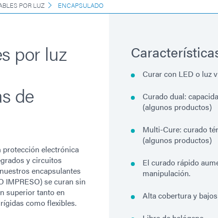
ABLES POR LUZ
ENCAPSULADO
s por luz
Característica
Curar con LED o luz v
s de
Curado dual: capacid
(algunos productos)
Multi-Cure: curado t
(algunos productos)
 protección electrónica
egrados y circuitos
El curado rápido aume
, nuestros encapsulantes
manipulación.
TO IMPRESO) se curan sin
n superior tanto en
Alta cobertura y bajo
gidas como flexibles.
Libre de halógeno