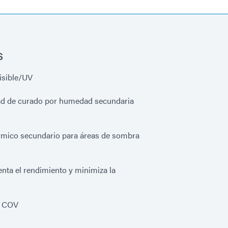
s
isible/UV
ad de curado por humedad secundaria
érmico secundario para áreas de sombra
nta el rendimiento y minimiza la
s COV