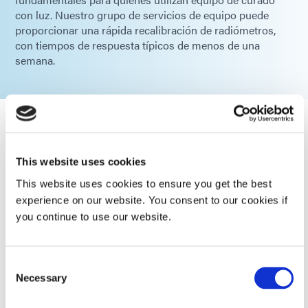
con luz. Nuestro grupo de servicios de equipo puede
proporcionar una rápida recalibración de radiómetros,
con tiempos de respuesta típicos de menos de una
semana.
Radiómetros ACCU-CAL™ 50
This website uses cookies
Para usar con sistemas de curado
por UV. Se puede usar con todos
This website uses cookies to ensure you get the best
los reflectores UV de Dymax y
experience on our website. You consent to our cookies if
reflectores UV de inundación.
you continue to use our website.
Global (CE Marked)
Consent
Radiómetros ACCU-CAL™ de 50 LED
Necessary
Selection
Para usar con sistemas de curado