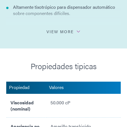
Altamente tixotrópico para dispensador automático
sobre componentes difíciles.
Libre de halógeno
VIEW MORE
Compuestos orgánicos volátiles muy bajos
Libre de silicón
Propiedades tipicas
Adherencia media para pelar
Sin disolventes añadidos
Propiedad
Valores
Cumple con las directivas RoHS2 2015/863/UE
Viscosidad
50.000 cP
(nominal)
Apariencia no
Amarillo translúcido