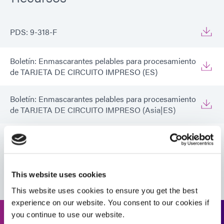
PDS: 9-318-F
Boletín: Enmascarantes pelables para procesamiento
de TARJETA DE CIRCUITO IMPRESO (ES)
Boletín: Enmascarantes pelables para procesamiento
de TARJETA DE CIRCUITO IMPRESO (Asia|ES)
Boletín: Enmascarantes pelables para procesamiento
de TARJETA DE CIRCUITO IMPRESO (Europa|ES)
VIEW MORE
This website uses cookies
Guía: Selector de productos de Asia (Asia|ES)
This website uses cookies to ensure you get the best
experience on our website. You consent to our cookies if
Guía: Guía de selección de productos de Asia
you continue to use our website.
(Asia|CN)