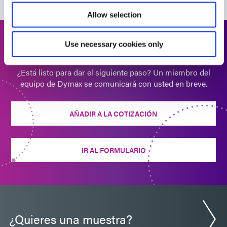
Allow selection
Boletín: Ensamblaje del módulo de cámara (ES)
Use necessary cookies only
Solicitar cotización
¿Está listo para dar el siguiente paso? Un miembro del
equipo de Dymax se comunicará con usted en breve.
AÑADIR A LA COTIZACIÓN
IR AL FORMULARIO
¿Quieres una muestra?