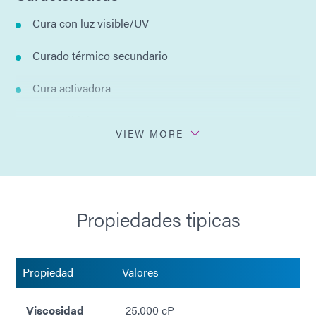
Cura con luz visible/UV
Curado térmico secundario
Cura activadora
Une múltiples sustratos
VIEW MORE
Lazos duros y claros
Sin disolventes añadidos
Propiedades tipicas
Propiedad
Valores
Viscosidad
25.000 cP