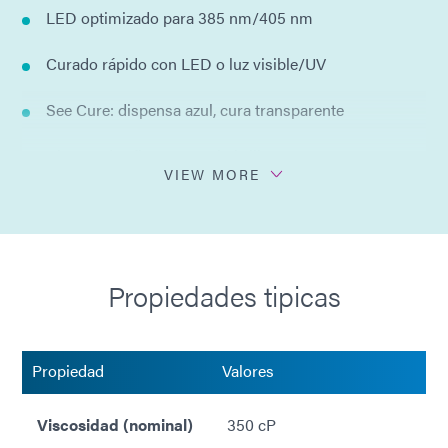
LED optimizado para 385 nm/405 nm
Curado rápido con LED o luz visible/UV
See Cure: dispensa azul, cura transparente
Ultra-Red® - fluoresce rojo brillante
VIEW MORE
Se adhiere a una variedad de sustratos difíciles de
unir.
Sin disolventes añadidos
Propiedades tipicas
Cumple con la norma ISO 10993
Propiedad
Valores
Viscosidad (nominal)
350 cP