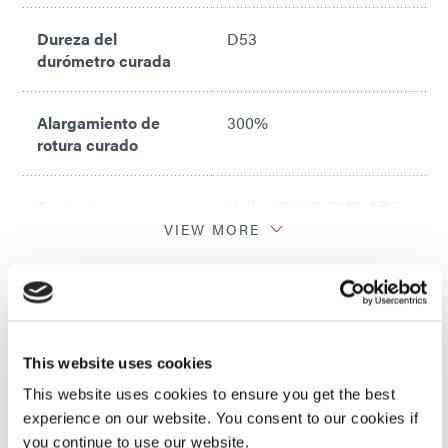
Dureza del
D53
durómetro curada
Alargamiento de
300%
rotura curado
Sustratos
Nailon 12; PC; PVC; ABS;
recomendados
PET; PEBA
VIEW MORE
¿Está buscando especificaciones técnicas adicionales?
Descargue una hoja de datos del producto en nuestra
biblioteca de recursos o hable con nuestros expertos
técnicos.
This website uses cookies
This website uses cookies to ensure you get the best
PONTE EN CONTACTO CON NOSOTROS
experience on our website. You consent to our cookies if
you continue to use our website.