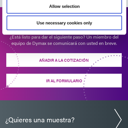
Allow selection
Guía: Ensamblaje de dispositivo médico (Europa|ES)
Solicitar cotización
Use necessary cookies only
Guía: Ensamblaje de dispositivo médico
(América|ES)
¿Está listo para dar el siguiente paso? Un miembro del
equipo de Dymax se comunicará con usted en breve.
Guía: Ensamblaje de dispositivo médico (Europa|FR)
AÑADIR A LA COTIZACIÓN
Hoja de venta: Encompass Technology (ES)
IR AL FORMULARIO
¿Quieres una muestra?