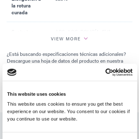
la rotura
curada
Sustratos
ABS; AOC; POLICÍA; EVA;
recomendados
PENSILVANIA; ORDENADOR
VIEW MORE
PERSONAL; PCTG; PEBA; PEI;
MASCOTA; PETG; PMMA; PD;
¿Está buscando especificaciones técnicas adicionales?
fuente de alimentación;
Descargue una hoja de datos del producto en nuestra
CLORURO DE POLIVINILO;
biblioteca de recursos o hable con nuestros expertos
SAN; TPU; CER; ALABAMA; SS
técnicos.
PONTE EN CONTACTO CON NOSOTROS
This website uses cookies
This website uses cookies to ensure you get the best
experience on our website. You consent to our cookies if
you continue to use our website.
Recursos