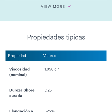
Resistente a la humedad
VIEW MORE
Ultra-Red® fluorescente
Propiedades tipicas
Propiedad
Valores
Viscosidad
1.050 cP
(nominal)
Dureza Shore
D25
curada
Elongación a
525%