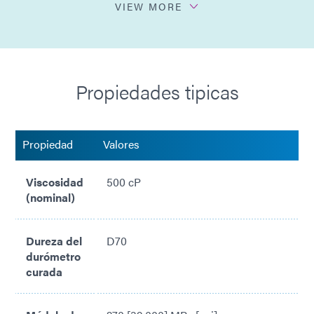
VIEW MORE
Reduce las salpicaduras
Enmascarado duro y duradero
Propiedades tipicas
Cumple con las directivas RoHS2 2015/863/UE
Propiedad
Valores
Viscosidad
500 cP
(nominal)
Dureza del
D70
durómetro
curada