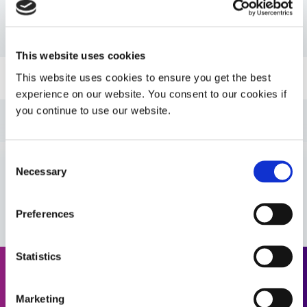
PDS: 707
This website uses cookies
Guía: Enmascarantes SpeedMask (ES)
This website uses cookies to ensure you get the best
experience on our website. You consent to our cookies if
you continue to use our website.
Guía: Tecnología de curado por luz ultravioleta (ES)
Consent
Guía: Guía de selección de productos de Asia
Necessary
(Asia|CN)
Selection
VIEW MORE
Guía: Enmascarantes SpeedMask (Asia|ES)
Preferences
Guía: Selector de productos de Asia (Asia|ES)
Statistics
Solicitar cotización
Guía: Enmascarantes SpeedMask (Europa|ES)
Marketing