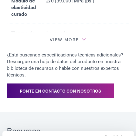
Módulo de
270 [39.000] MPa [psi]
elasticidad
curado
Tiempo de
1 segundo
curado*
VIEW MORE
¿Está buscando especificaciones técnicas adicionales?
*
Curado con el sistema de lámpara
Descargue una hoja de datos del producto en nuestra
de curado con luz Dymax 5000-EC
biblioteca de recursos o hable con nuestros expertos
(200 mW/cm2)
técnicos.
PONTE EN CONTACTO CON NOSOTROS
Recursos