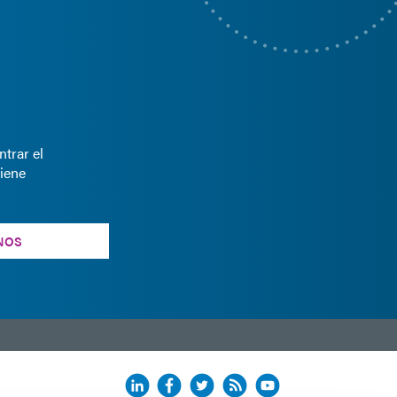
trar el
iene
NOS