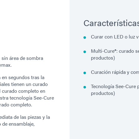
Característica
Curar con LED o luz v
Multi-Cure®: curado s
productos)
o sin área de sombra
Dymax.
Curación rápida y co
 en segundos tras la
iales tienen un curado
Tecnología See-Cure p
el curado completo en
productos)
stra tecnología See-Cure
urado completo.
iata de las piezas y la
o de ensamblaje,