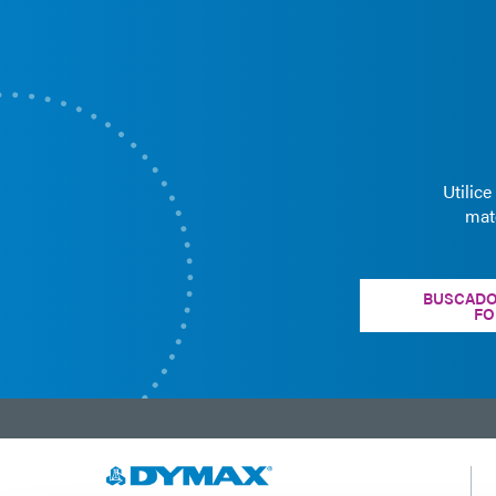
Utilic
mat
BUSCADO
FO