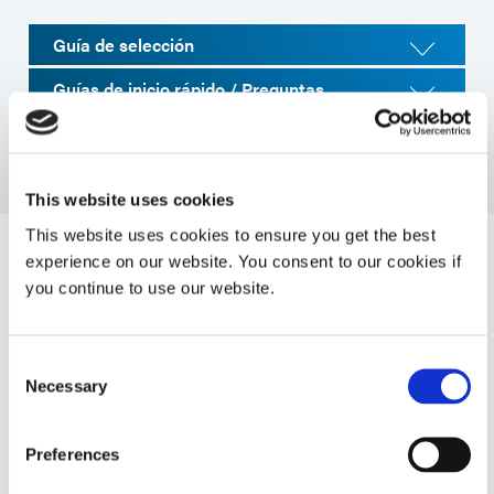
Guía de selección
Guías de inicio rápido / Preguntas
frecuentes
Manual
This website uses cookies
This website uses cookies to ensure you get the best
experience on our website. You consent to our cookies if
Especificaciones del sistema
you continue to use our website.
Propiedad
Presupuesto
Consent
Necessary
Selection
Tipo de válvula
Válvula de pinza con paso
de fluido desechable
Preferences