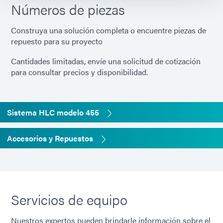
Números de piezas
[Válvula]
3,75 pulgadas x 1,125
Dimensiones (An. x
pulgadas x 1,125 pulgadas
Al. x Pr.)
(9,53 cm x 2,86 cm x 2,86
Construya una solución completa o encuentre piezas de
cm)
repuesto para su proyecto
Cantidades limitadas, envíe una solicitud de cotización
[Válvula] Peso
5,5 onzas [146 g]
para consultar precios y disponibilidad.
[Mini tanque de
10" x 5" (25,4 cm x 12,7 cm)
Sistema HLC modelo 455
presión]
Dimensiones (alto x
diámetro)
Accesorios y Repuestos
[Mini tanque de
6,7 libras (3,0 kg)
presión] Peso
Servicios de equipo
[Mini tanque de
Contenedor de material de
presión] Capacidad
500 ml
Nuestros expertos pueden brindarle información sobre el