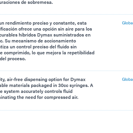
uraciones de sobremesa.
n rendimiento preciso y constante, esta
Globa
ficación ofrece una opción sin aire para los
ocurables híbridos Dymax suministrados en
 cc. Su mecanismo de accionamiento
iza un control preciso del fluido sin
e comprimido, lo que mejora la repetibilidad
 del proceso.
ity, air-free dispensing option for Dymax
Globa
rable materials packaged in 30cc syringes. A
e system accurately controls fluid
minating the need for compressed air.