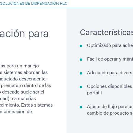
SOLUCIONES DE DISPENSACIÓN HLC
ación para
Característica
Optimizado para adhes
Fácil de operar y mant
das para un manejo
os sistemas abordan las
Adecuado para divers
aquetado descendente,
prematuro dentro de las
Opciones disponibles
o deseado suele ser el
portátil
edad) o a materias
jecimiento. Estos sistemas
Ajuste de flujo para 
ontaminación de
cambio de producto se