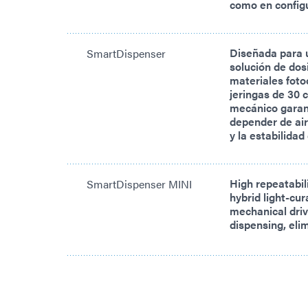
como en config
Diseñada para u
SmartDispenser
solución de dosi
materiales fot
jeringas de 30
mecánico garant
depender de air
y la estabilidad
High repeatabil
SmartDispenser MINI
hybrid light-cu
mechanical driv
dispensing, eli