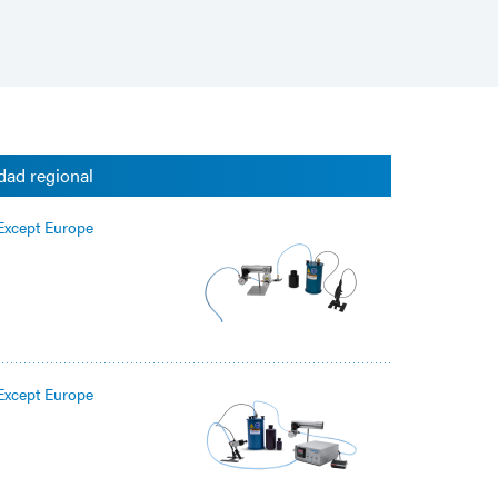
dad regional
Except Europe
Except Europe