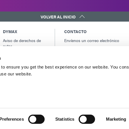
VOLVER AL INICIO
DYMAX
CONTACTO
Aviso de derechos de
Envíenos un correo electrónico
autor
Contactos globales
Condiciones generales
América del norte: +1 860.482.1010
s
de venta
Europa: +49 611.962.7900
Términos y condiciones
to ensure you get the best experience on our website. You cons
Asia: +65.67522887
de compra
 use our website.
Términos y condiciones
del servicio
Condiciones de uso
Declaración de
privacidad
Declaración de cookies
Preferences
Statistics
Marketing