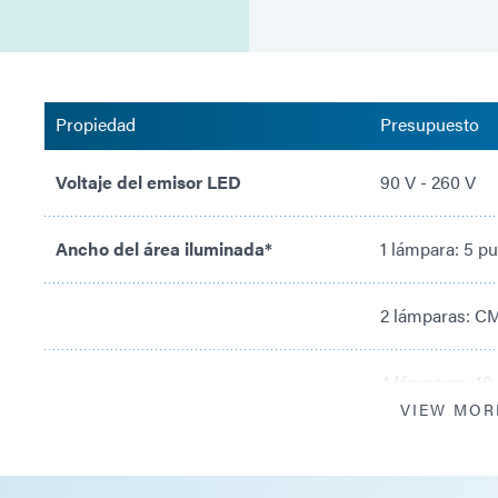
Propiedad
Presupuesto
Voltaje del emisor LED
90 V - 260 V
Ancho del área iluminada*
1 lámpara: 5 p
2 lámparas: CM
4 lámparas: 10
VIEW MOR
Intensidad máxima***
RediCure® 36