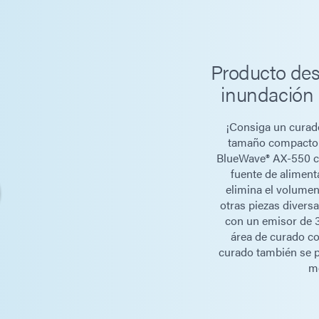
PrimeCure® 3
VisiCure® 405
Producto de
inundación
Velocidades de la correa
0,8 - 32,0 pies
¡Consiga un curado
Ancho del cinturón
12 pulgadas [3
tamaño compacto! 
BlueWave® AX-550 co
fuente de aliment
Distancia de trabajo vertical
1,5 pulg. - 4,5
elimina el volumen
otras piezas diversa
con un emisor de 
Dimensiones generales (L x An x Al)
50,5 pulgadas 
área de curado co
x 72 cm]
curado también se p
m
Requisitos de voltaje del
115 o 220 V CA
transportador