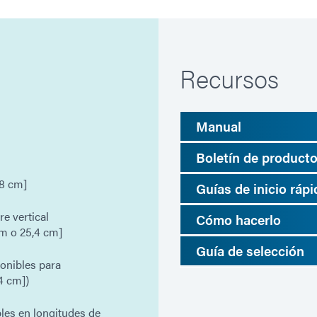
Recursos
Manual
Boletín de product
,8 cm]
Guías de inicio ráp
re vertical
Cómo hacerlo
 cm o 25,4 cm]
Guía de selección
onibles para
24 cm])
es en longitudes de