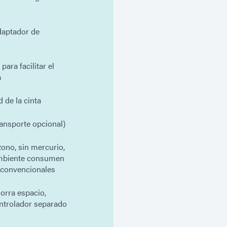
daptador de
ara facilitar el
a
d de la cinta
ansporte opcional)
ono, sin mercurio,
ambiente consumen
 convencionales
orra espacio,
ontrolador separado