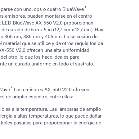
®
iparse con uno, dos o cuatro BlueWave
dos emisores, pueden montarse en el centro
luz LED BlueWave AX-550 V2.0 proporcionan
de curado de 5 in x 5 in (12,7 cm x 12,7 cm). Hay
de 365 nm, 385 nm y 405 nm. La selección del
material que se utilice y de otros requisitos de
AX-550 V2.0 ofrecen una alta uniformidad
el otro, lo que los hace ideales para
nte un curado uniforme en todo el sustrato.
®
eWave
Los emisores AX-550 V2.0 ofrecen
 de amplio espectro, entre ellas:
ibles a la temperatura. Las lámparas de amplio
ergía a altas temperaturas, lo que puede dañar
últiples pasadas para proporcionar la energía de