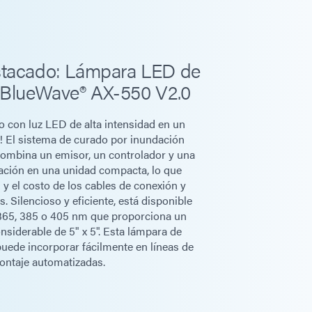
85 nm: 800 mW/cm²
 nm: 650 mW/cm²
stacado: Lámpara LED de
 BlueWave® AX-550 V2.0
/min [0,3 - 9,7 m/min]
 con luz LED de alta intensidad en un
0 cm]
El sistema de curado por inundación
mbina un emisor, un controlador y una
ación en una unidad compacta, lo que
 pulg. [75 mm - 114 mm]**
 y el costo de los cables de conexión y
s. Silencioso y eficiente, está disponible
365, 385 o 405 nm que proporciona un
x 20,5 pulgadas x 22,0 pulgadas [128 cm x 76 cm
nsiderable de 5" x 5". Esta lámpara de
uede incorporar fácilmente en líneas de
ontaje automatizadas.
, 50 o 60 Hz