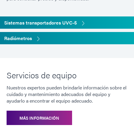
Velocidades
Ajustable de 2 a 26 m/minuto
Sistemas transportadores UVC-5
de la correa
Radiómetros
Requisitos
230 V CA, 50 Hz, 5,9 A
eléctricos
(monofásico)
Dimensiones
700 mm x 369 mm x 299 mm
Servicios de equipo
generales (L
x An x Al)
Nuestros expertos pueden brindarle información sobre el
cuidado y mantenimiento adecuados del equipo y
Longitud de
90 milímetros
ayudarlo a encontrar el equipo adecuado.
carga y
descarga
MÁS INFORMACIÓN
Espacio
Ajustable de 15 a 60 mm.