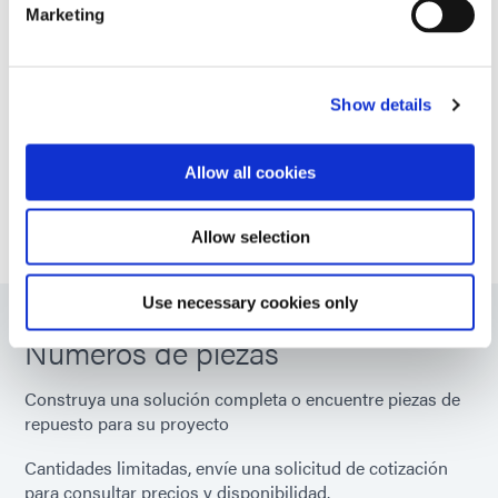
Marketing
Número de
Uno
lámparas
VIEW MORE
¿Busca especificaciones técnicas adicionales? Consulte
Show details
Área
Longitud: 100 mm; ancho: 120 mm
nuestra biblioteca de recursos o hable con nuestros
iluminada
expertos técnicos.
(una
Allow all cookies
lámpara)
PONTE EN CONTACTO CON NOSOTROS
Allow selection
Longitud
40 milímetros
focal
Use necessary cookies only
Números de piezas
Material del
Banda de fibra de vidrio revestida
cinturón
con PTFE antiadherente de malla
de 5 mm x 5 mm
Construya una solución completa o encuentre piezas de
repuesto para su proyecto
Ancho del
120 milímetros
Cantidades limitadas, envíe una solicitud de cotización
cinturón
para consultar precios y disponibilidad.