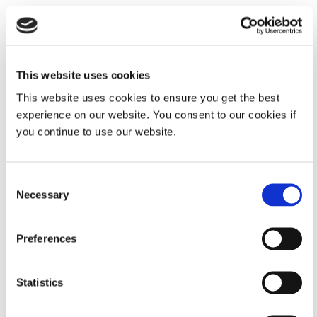
Especificaciones del sistema
This website uses cookies
Propiedad
Presupuesto
This website uses cookies to ensure you get the best
experience on our website. You consent to our cookies if
Intensidad
990 mW/cm²
you continue to use our website.
UVA más
baja¹
Consent
Dosis de
1.800 mJ/cm²
Necessary
Selection
UVA (@ 1
m/min)
Preferences
Tipo de
Haz enfocado
Statistics
lámpara