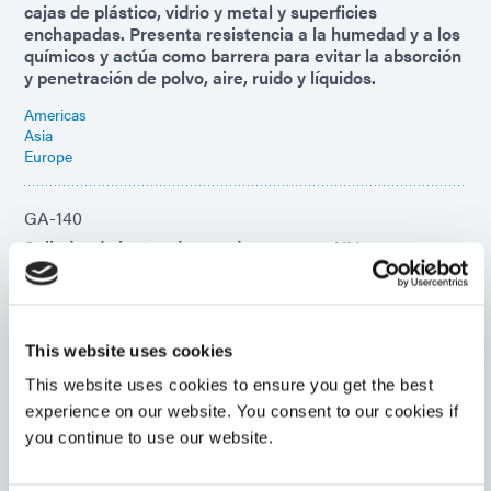
cajas de plástico, vidrio y metal y superficies
enchapadas. Presenta resistencia a la humedad y a los
químicos y actúa como barrera para evitar la absorción
y penetración de polvo, aire, ruido y líquidos.
Americas
Asia
Europe
GA-140
Sellador de juntas de curado por rayos UV para
aplicaciones que requieren resistencia a la humedad y
a los productos químicos y una junta suave, flexible y
sin adherencia con baja deformación permanente por
compresión. Excelente resistencia al desgarro y buena
This website uses cookies
adhesión a superficies de nailon y plástico.
This website uses cookies to ensure you get the best
Americas
experience on our website. You consent to our cookies if
Asia
Europe
you continue to use our website.