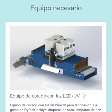
Equipo necesario
Guía: Equipos de fotocurado (América|ES)
Guía: Equipo dispensador (ES)
Guía: Equipo dispensador (Asia|ES)
Guía: Equipo dispensador (Europa|ES)
Guía: Equipo dispensador (América|ES)
Guía: Tecnología de curado por luz ultravioleta (ES)
Equipo de curado con luz LED/UV
Equipo de curado con luz visible/UV para fabricación. La
gama de Dymax incluye lámparas de foco, lámparas de haz