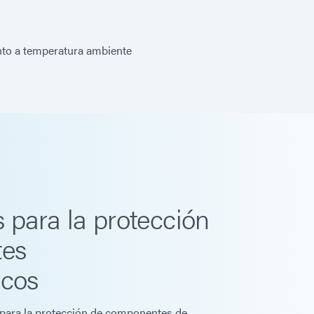
to a temperatura ambiente
 para la protección
tes
icos
 para la protección de componentes de