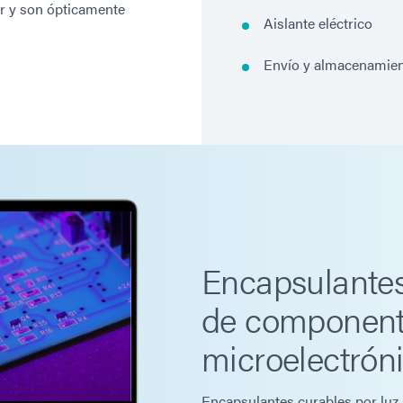
or y son ópticamente
Aislante eléctrico
Envío y almacenamien
Encapsulantes
de componen
microelectrón
Encapsulantes curables por luz