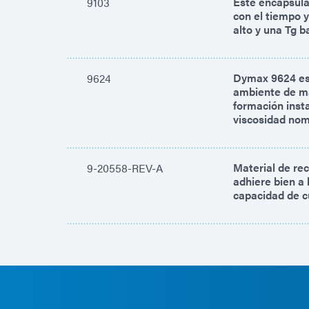
Este encapsulan
9103
con el tiempo 
alto y una Tg b
Dymax 9624 est
9624
ambiente de ma
formación inst
viscosidad nom
Material de re
9-20558-REV-A
adhiere bien a 
capacidad de c