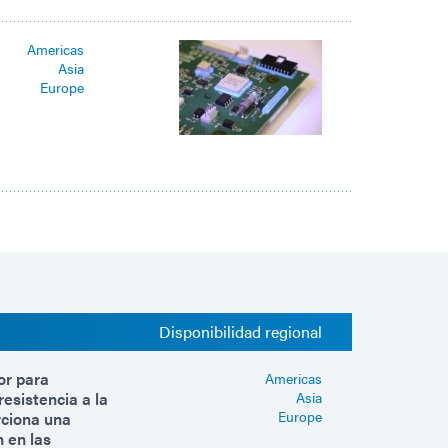
Americas
Asia
Europe
Disponibilidad regional
or para
Americas
esistencia a la
Asia
Europe
rciona una
n en las