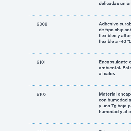
delicadas unio
Adhesivo curab
9008
de tipo chip so
flexibles y al
flexible a -40 
Encapsulante c
9101
ambiental. Este
al calor.
Material encaps
9102
con humedad am
y una Tg baja p
humedad y al c