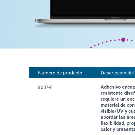
Número de producto
Descripción del
Adhesivo encaps
9037-F
resistente dise
requiere un enc
material de con
visible/UV y cu
abordar las áre
flexibilidad, pr
calor y present