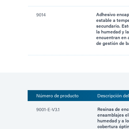
Adhesivo encap
9014
estable a temp
secundario. Est
la humedad y la
encuentran en a
de gestión de b
Número de producto
Descripción de
Resinas de enc
9001-E-V3.1
ensamblajes el
humedad y a lo
cobertura óptim