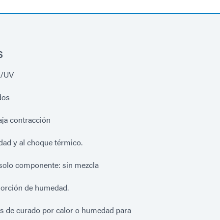
s
e/UV
dos
ja contracción
dad y al choque térmico.
solo componente: sin mezcla
sorción de humedad.
s de curado por calor o humedad para