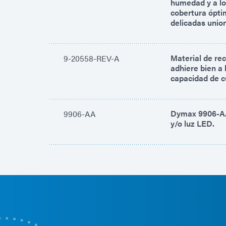
humedad y a lo
cobertura óptim
delicadas unio
Material de re
9-20558-REV-A
adhiere bien a 
capacidad de c
Dymax 9906-AA 
9906-AA
y/o luz LED.