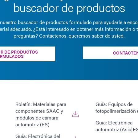
buscador de productos
e nuestro buscador de productos formulado para ayudarle a encon
erial adecuado. ¿Está interesado en obtener más información o t
preguntas? Contáctenos, queremos saber de usted.
R DE PRODUCTOS
CONTÁCTE
RMULADOS
Boletín: Materiales para
Guía: Equipos de
componentes SAAC y
fotopolimerización 
módulos de cámara
Guía: Electrónica
automotriz (ES)
automotriz (Asia|E
Guía: Electrónica del