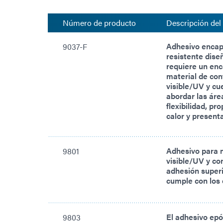
Número de producto
Descripción del
Adhesivo encaps
9037-F
resistente dise
requiere un enc
material de con
visible/UV y cu
abordar las áre
flexibilidad, pr
calor y present
Adhesivo para 
9801
visible/UV y co
adhesión superi
cumple con los 
El adhesivo epó
9803