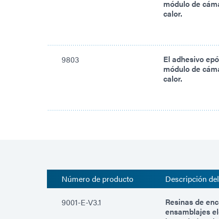
módulo de cámar
calor.
El adhesivo epó
9803
módulo de cámar
calor.
Número de producto
Descripción de
Resinas de enc
9001-E-V3.1
ensamblajes el