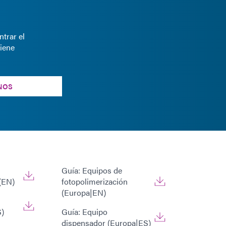
trar el
iene
NOS
Guía: Equipos de
(EN)
fotopolimerización
(Europa|EN)
S)
Guía: Equipo
dispensador (Europa|ES)